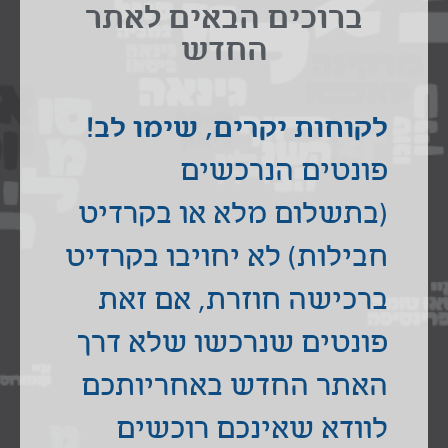
ברוכים הבאים לאתר
החדש
סל הקניות שלך ריק כרגע.
לקוחות יקרים, שימו לב!
פונטים הנרכשים
(בתשלום מלא או בקרדיט
מה אנחנו עושים?
חבילות) לא יחויבו בקרדיט
פונטייפ הוקמה מתוך רצון ושאיפה לתרום
ולהוסיף צבע לנוף הטיפוגרפי העברי, ויחד עם
ברכישה חוזרת, אם זאת
זאת להעניק משמעויות חדשות לאות העברית.
אותן האותיות רק במילים אחרות, מילים יפות,
פונטים שנרכשו שלא דרך
מילים חדשות.
האתר החדש באחריותכם
לעסקאות מיוחדות ניתן ליצור קשר עם המעצב
לוודא שאינכם רוכשים
אליהו פריד