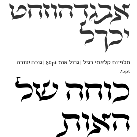
יכךל
תלפיות קלאסי רגיל | גודל אות 80pt | גובה שורה
75pt