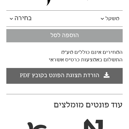
א
א
הוספה לסל
המחירים אינם כוללים מע"מ
התשלום באמצעות כרטיס אשראי
ארצישראלי
שעשועים
א
א
הורדת תצוגת הפונט בקובץ PDF
עוד פונטים מומלצים
קרם
זרקא