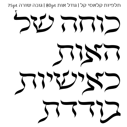
תלפיות קלאסי קל | גודל אות 80pt | גובה שורה 75pt